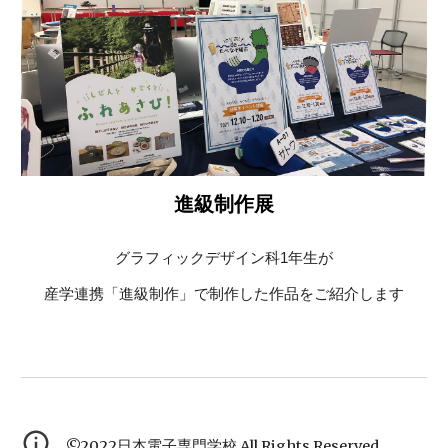
進級制作展
グラフィックデザイン科1年生が
産学連携「進級制作」で制作した作品をご紹介します
©202
2
日本電子専門学校
All Rights Reserved.